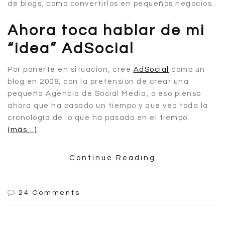
de blogs, como convertirlos en pequeños negocios..
Tengo
chorrocient
os dominios
Ahora toca hablar de mi
comprados
y webs con
“idea” AdSocial
ideas y
nunca
tengo
Por ponerte en situación, cree
AdSocial
como un
tiempo
blog en 2008, con la pretensión de crear una
9 ( 28.13 % )
pequeña Agencia de Social Media, o eso pienso
ahora que ha pasado un tiempo y que veo toda la
cronología de lo que ha pasado en el tiempo.
(más…)
Continue Reading
24 Comments