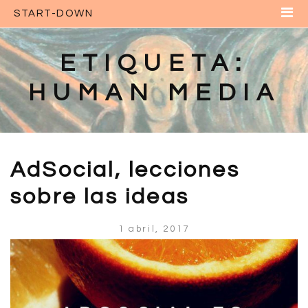
START-DOWN
Inicio
Sobre Nosotros
ETIQUETA:
Contacto
HUMAN MEDIA
Tu Perfil
Login INICIA SESIÓN
AdSocial, lecciones
sobre las ideas
1 abril, 2017