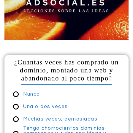
¿Cuantas veces has comprado un
dominio, montado una web y
abandonado al poco tiempo?
Nunca
Una o dos veces
¿Cuantas
Muchas veces, demasiadas
veces has
Tengo chorrocientos dominios
comprado