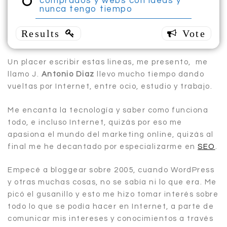
comprados y webs con ideas y
un
nunca tengo tiempo
dominio,
montado
una web y
abandonado
Un placer escribir estas lineas, me presento, me
al poco
llamo J.
Antonio Diaz
llevo mucho tiempo dando
vueltas por Internet, entre ocio, estudio y trabajo.
tiempo?
Me encanta la tecnología y saber como funciona
Nunca
todo, e incluso Internet, quizás por eso me
4 ( 12.5 % )
apasiona el mundo del marketing online, quizás al
Una o dos
final me he decantado por especializarme en
SEO
.
veces
6 ( 18.75 % )
Empecé a bloggear sobre 2005, cuando WordPress
Muchas
y otras muchas cosas, no se sabía ni lo que era. Me
veces,
picó el gusanillo y esto me hizo tomar interés sobre
demasiadas
13 ( 40.63 %
todo lo que se podía hacer en Internet, a parte de
)
comunicar mis intereses y conocimientos a través