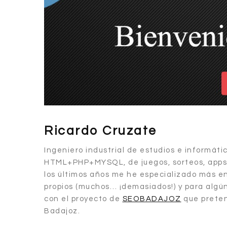
Ricardo Cruzate
Ingeniero industrial de estudios e informát
HTML+PHP+MYSQL, de juegos, sorteos, apps p
los últimos años me he especializado más e
propios (muchos… ¡demasiados!) y para alg
con el proyecto de
SEOBADAJOZ
que preten
Badajoz.