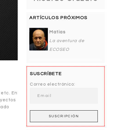
ARTÍCULOS PRÓXIMOS
Matias
La aventura de
ECOSEO
SUSCRÍBETE
Correo electrónico:
 etc. En
oyectos
zado