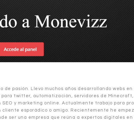
ico de pasión. Llevo muchos años desarrollando webs en
ara twitter, automatización, servidores de Minecraft,
n SEO y marketing online. Actualmente trabajo para pr
ún cliente esporádico o amigo. Recientemente he empe
de ser una empresa que reúna a expertos digitales en