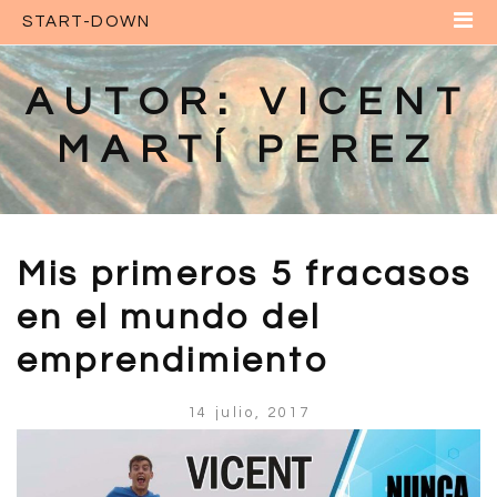
START-DOWN
Inicio
Sobre Nosotros
AUTOR:
VICENT
Contacto
MARTÍ PEREZ
Tu Perfil
Login INICIA SESIÓN
Mis primeros 5 fracasos
en el mundo del
emprendimiento
14 julio, 2017